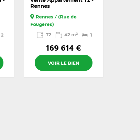
 -
Vente Appartement T2 -
Rennes
Rennes / (Rue de
Fougères)
T2
42 m²
2
1
169 614 €
VOIR LE BIEN