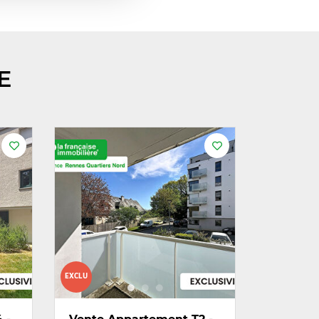
E
EXCLU