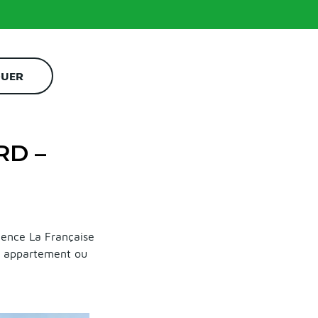
OUER
RD –
gence La Française
e appartement ou