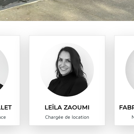
LET
LEÏLA ZAOUMI
FAB
nce
Chargée de location
N