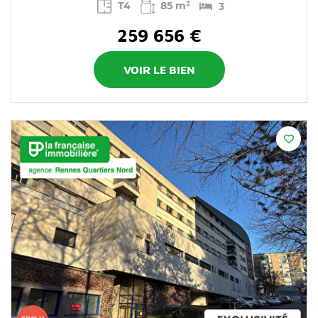
T4
85 m²
3
259 656 €
VOIR LE BIEN