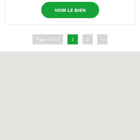
VOIR LE BIEN
Page 1 of 2
1
2
»