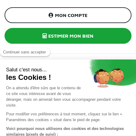
MON COMPTE
ESTIMER MON BIEN
INSCRIPTION À NOTRE NEWSLETTER
J’accepte la
politique de confidentialité.
*
J'accepte de recevoir par e-mail des informations et offres
de La Française Immobilière. Ces e-mails peuvent contenir
des technologies de suivi (pixels) permettant de mesurer
leur ouverture et d'améliorer nos communications. Je peux
retirer mon consentement à tout moment via le lien de
désinscription présent dans chaque e-mail.