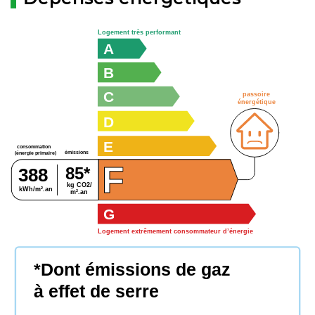
Logement très performant
A
B
C
passoire
énergétique
D
E
consommation
émissions
(énergie primaire)
F
85*
388
kg CO2/
kWh/m².an
m².an
G
Logement extrêmement consommateur d’énergie
*Dont émissions de gaz
à effet de serre