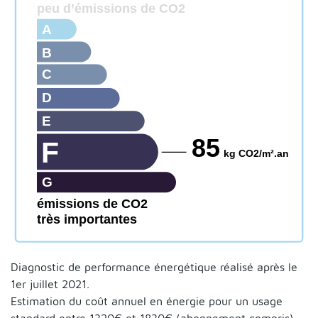
peu d’émissions de CO2
A
B
C
D
E
85
F
kg CO2/m².an
G
émissions de CO2
très importantes
Diagnostic de performance énergétique réalisé après le
1er juillet 2021.
Estimation du coût annuel en énergie pour un usage