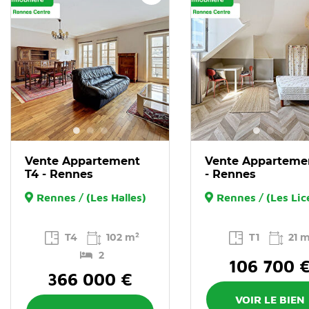
Vente Appartement
Vente Apparteme
T4 - Rennes
- Rennes
Rennes / (Les Halles)
Rennes / (Les Lic
T4
102 m²
T1
21 
2
106 700 
366 000 €
VOIR LE BIEN