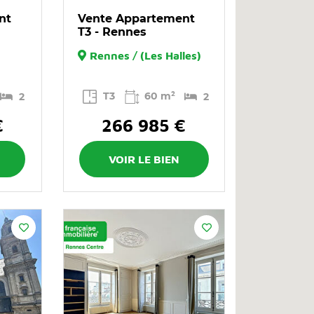
nt
Vente Appartement
T3 - Rennes
Rennes / (Les Halles)
T3
60 m²
2
2
€
266 985 €
VOIR LE BIEN