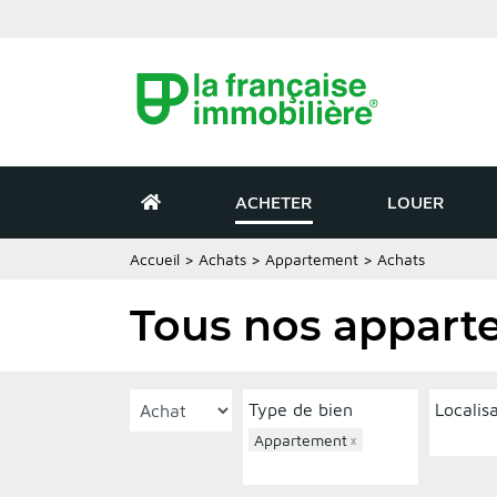
ACHETER
LOUER
Accueil
>
Achats
>
Appartement
>
Achats
Tous nos appart
Type de bien
Localis
Appartement
×