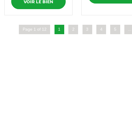
VOIR LE BIEN
Page 1 of 12
1
2
3
4
5
...