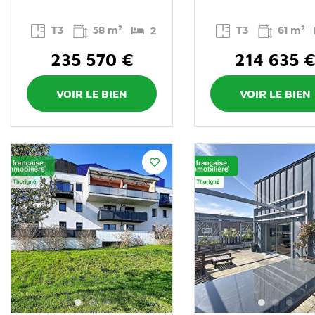
T3
58 m²
T3
61 m²
2
235 570 €
214 635 
VOIR LE BIEN
VOIR LE BIEN