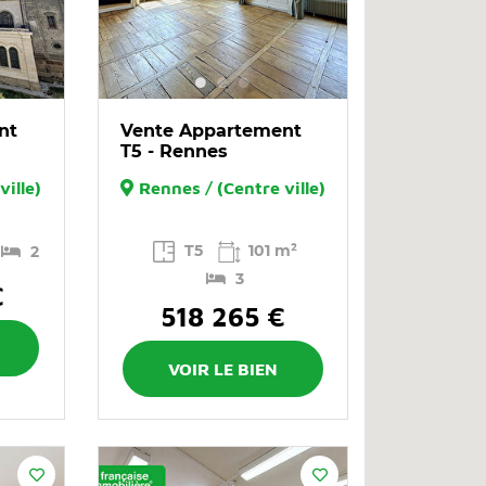
nt
Vente Appartement
T5 - Rennes
ville)
Rennes / (Centre ville)
T5
101 m²
2
3
€
518 265 €
VOIR LE BIEN