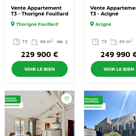
Vente Appartement
Vente Apparteme
T3 - Thorigné Fouillard
T3 - Acigné
Thorigné Fouillard
Acigné
T3
68 m²
T3
65 m²
2
229 900 €
249 990 
VOIR LE BIEN
VOIR LE BIEN