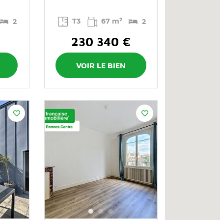
T3
67 m²
2
2
€
230 340 €
VOIR LE BIEN