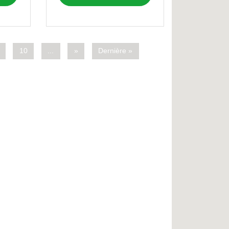
10
...
»
Dernière »