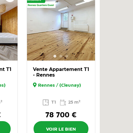
nt T1
Vente Appartement T1
- Rennes
es)
Rennes / (Cleunay)
m²
T1
25 m²
€
78 700 €
VOIR LE BIEN