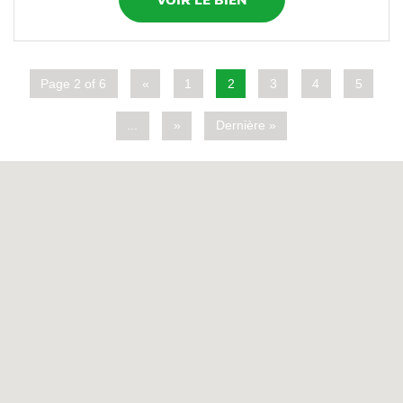
Page 2 of 6
«
1
2
3
4
5
...
»
Dernière »