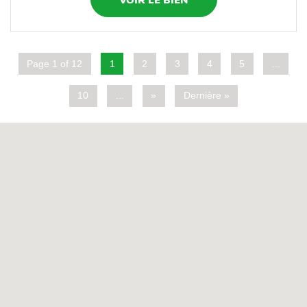
Page 1 of 12
1
2
3
4
5
...
10
...
»
Dernière »