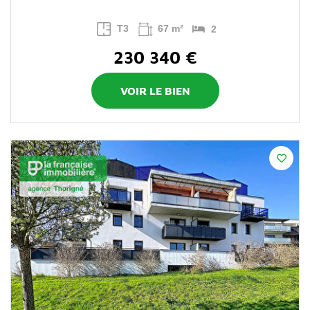
T3
67 m²
2
230 340 €
VOIR LE BIEN