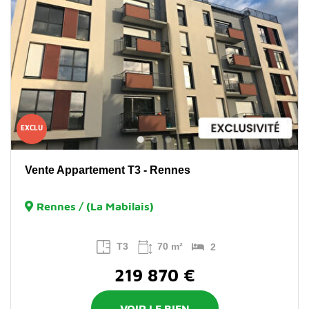
EXCLU
Vente Appartement T3 - Rennes
Rennes / (La Mabilais)
T3
70 m²
2
219 870 €
VOIR LE BIEN