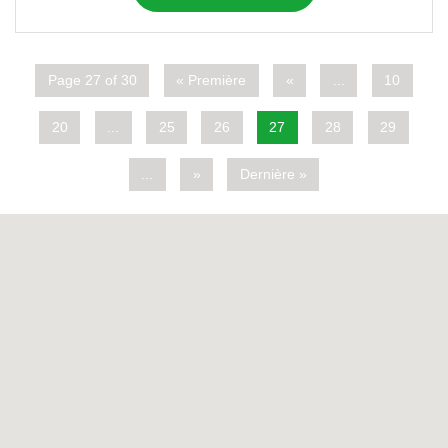
Page 27 of 30
« Première
«
...
10
20
...
25
26
27
28
29
...
»
Dernière »