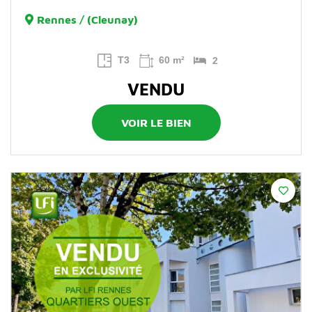
Rennes / (Cleunay)
T3
60 m²
2
VENDU
VOIR LE BIEN