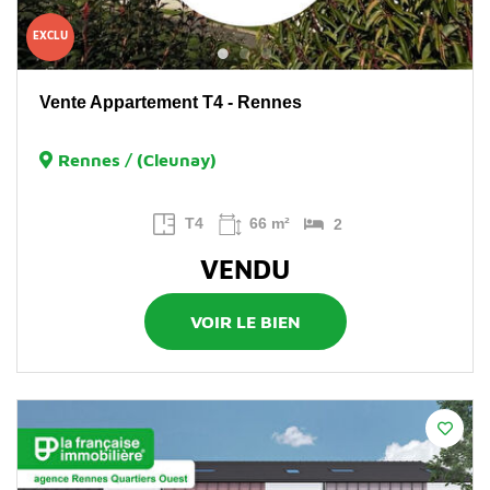
EXCLU
Vente Appartement T4 - Rennes
Rennes / (Cleunay)
T4
66 m²
2
VENDU
VOIR LE BIEN