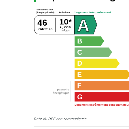
consommation
Logement très performant
émissions
(énergie primaire)
A
10*
46
kg CO2/
kWh/m².an
m².an
B
C
D
E
F
passoire
énergétique
G
Logement extrêmement consommateur
Date du DPE non communiquée