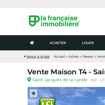
ACHETER
LOUER
Retour à la liste
Accueil
>
Achats
>
Maison
>
Vendu
Vente Maison T4 - Sa
Saint Jacques de la Lande
Réf : L