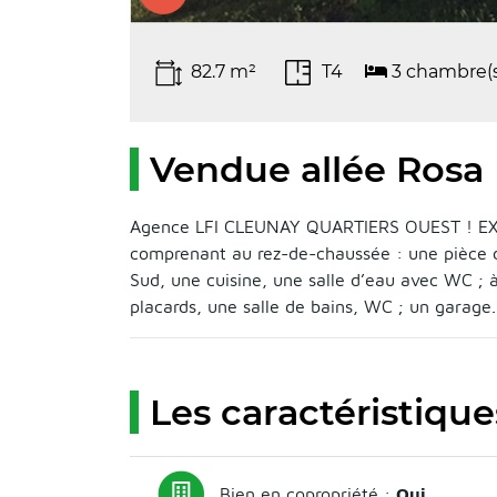
82.7 m²
T4
3 chambre(s
Vendue allée Rosa
Agence LFI CLEUNAY QUARTIERS OUEST ! EXCL
comprenant au rez-de-chaussée : une pièce d
Sud, une cuisine, une salle d’eau avec WC ;
placards, une salle de bains, WC ; un garage.
Les caractéristique
Bien en copropriété :
Oui