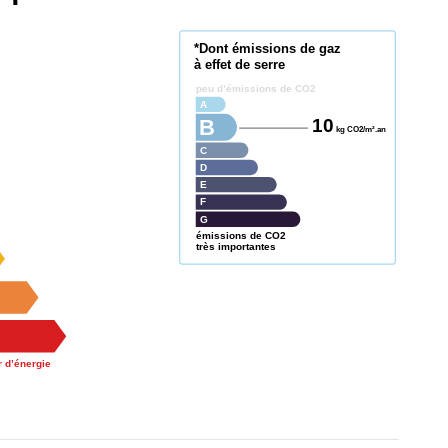
*Dont émissions de gaz
à effet de serre
peu d’émissions de CO2
A
10
B
kg CO2/m².an
C
D
E
F
G
émissions de CO2
très importantes
 d’énergie