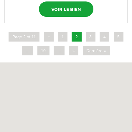
VOIR LE BIEN
Page 2 of 11
«
1
2
3
4
5
...
10
...
»
Dernière »