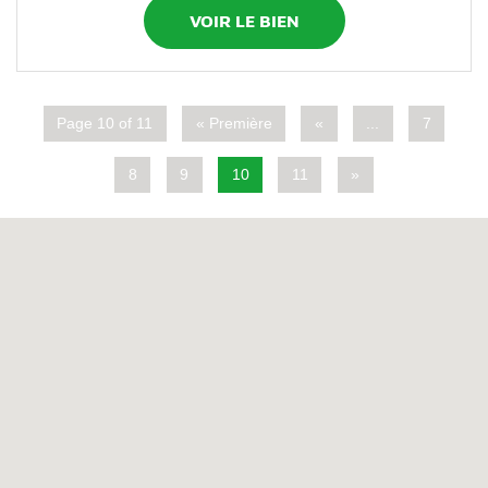
VOIR LE BIEN
Page 10 of 11
« Première
«
...
7
8
9
10
11
»