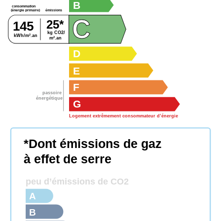
B
consommation
émissions
(énergie primaire)
C
25*
145
kg CO2/
kWh/m².an
m².an
D
E
F
passoire
énergétique
G
Logement extrêmement consommateur d’énergie
*Dont émissions de gaz
à effet de serre
peu d’émissions de CO2
A
B