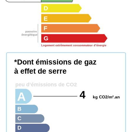
D
E
F
passoire
énergétique
G
Logement extrêmement consommateur d’énergie
*Dont émissions de gaz
à effet de serre
peu d’émissions de CO2
4
A
kg CO2/m².an
B
C
D