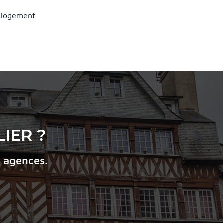
e logement
IER ?
s agences.