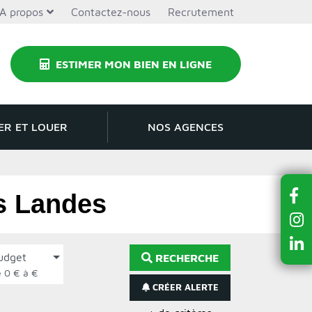
A propos
Contactez-nous
Recrutement
ESTIMER MON BIEN EN LIGNE
ER ET LOUER
NOS AGENCES
es Landes
udget
RECHERCHE
de 0 € à €
CRÉER ALERTE