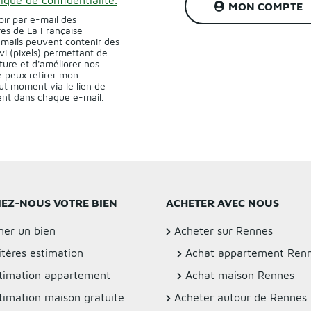
MON COMPTE
oir par e-mail des
res de La Française
-mails peuvent contenir des
vi (pixels) permettant de
ture et d'améliorer nos
 peux retirer mon
t moment via le lien de
sent dans chaque e-mail.
IEZ-NOUS VOTRE BIEN
ACHETER AVEC NOUS
mer un bien
Acheter sur Rennes
itères estimation
Achat appartement Ren
timation appartement
Achat maison Rennes
timation maison gratuite
Acheter autour de Rennes