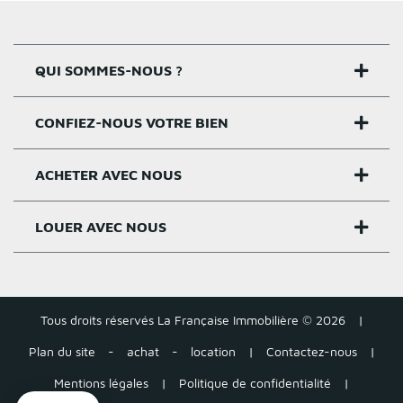
QUI SOMMES-NOUS ?
CONFIEZ-NOUS VOTRE BIEN
Nos agences
Notre histoire
ACHETER AVEC NOUS
Estimer un bien
Activités
Critères estimation
LOUER AVEC NOUS
Acheter sur Rennes
Nos valeurs
Estimation appartement
Achat appartement Rennes
Louer et gérer sur Rennes
Groupe Pigeault
Estimation maison gratuite
Achat maison Rennes
Tous droits réservés La Française Immobilière © 2026
|
Location appartement Rennes
Tarifs
Plan du site
-
achat
-
location
|
Contactez-nous
|
Estimation loyer
Acheter autour de Rennes
Location maison Rennes
Mentions légales
|
Politique de confidentialité
|
Tous nos conseils – Vente