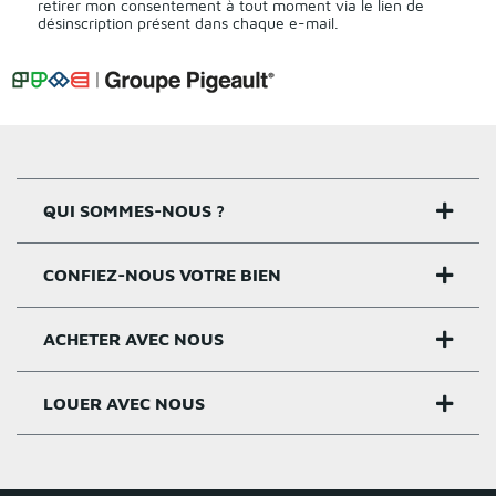
retirer mon consentement à tout moment via le lien de
désinscription présent dans chaque e-mail.
QUI SOMMES-NOUS ?
CONFIEZ-NOUS VOTRE BIEN
Nos agences
Notre histoire
ACHETER AVEC NOUS
Estimer un bien
Activités
Critères estimation
LOUER AVEC NOUS
Acheter sur Rennes
Nos valeurs
Estimation appartement
Achat appartement Rennes
Louer et gérer sur Rennes
Groupe Pigeault