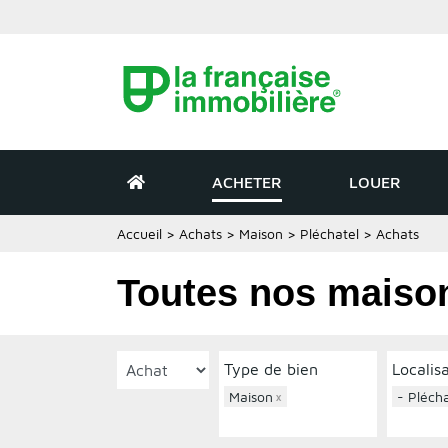
ACHETER
LOUER
Accueil
>
Achats
>
Maison
>
Pléchatel
>
Achats
Toutes nos maison
Type de bien
Localis
Maison
×
- Plécha