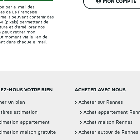
MON COMPTE
oir par e-mail des
res de La Française
-mails peuvent contenir des
vi (pixels) permettant de
ture et d'améliorer nos
 peux retirer mon
t moment via le lien de
sent dans chaque e-mail.
IEZ-NOUS VOTRE BIEN
ACHETER AVEC NOUS
mer un bien
Acheter sur Rennes
itères estimation
Achat appartement Ren
timation appartement
Achat maison Rennes
timation maison gratuite
Acheter autour de Rennes