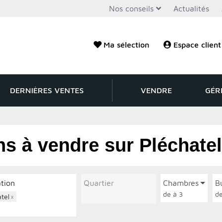
Nos conseils
Actualités
Ma sélection
Espace client
DERNIÈRES VENTES
VENDRE
GÉR
s à vendre sur Pléchatel
ation
Quartier
Chambres
B
de à 3
tel
×