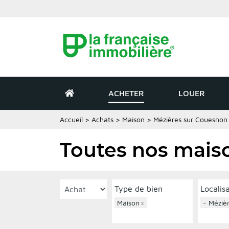
ACHETER
LOUER
Accueil
>
Achats
>
Maison
>
Mézières sur Couesnon
Toutes nos mais
Type de bien
Localis
Maison
×
- Méziè