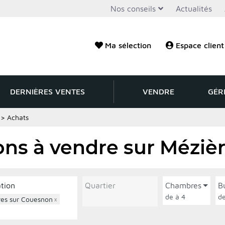
Nos conseils
Actualités
Ma sélection
Espace client
DERNIÈRES VENTES
VENDRE
GÉR
>
Achats
ons à vendre sur Méziè
ation
Quartier
Chambres
B
de à 4
res sur Couesnon
×