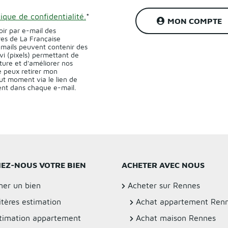
tique de confidentialité.
*
MON COMPTE
oir par e-mail des
res de La Française
-mails peuvent contenir des
vi (pixels) permettant de
ture et d'améliorer nos
 peux retirer mon
t moment via le lien de
sent dans chaque e-mail.
IEZ-NOUS VOTRE BIEN
ACHETER AVEC NOUS
mer un bien
Acheter sur Rennes
itères estimation
Achat appartement Ren
timation appartement
Achat maison Rennes