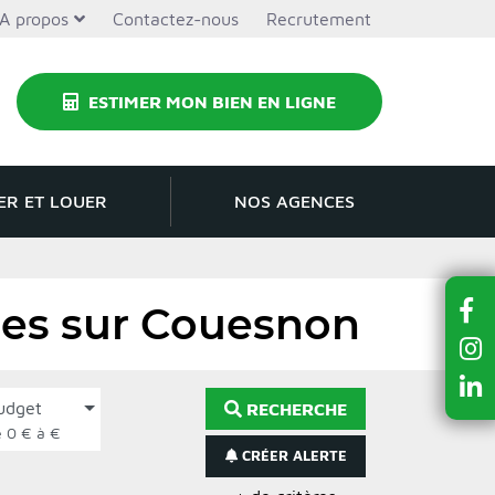
A propos
Contactez-nous
Recrutement
ESTIMER MON BIEN EN LIGNE
ER ET LOUER
NOS AGENCES
res sur Couesnon
udget
RECHERCHE
de 0 € à €
CRÉER ALERTE