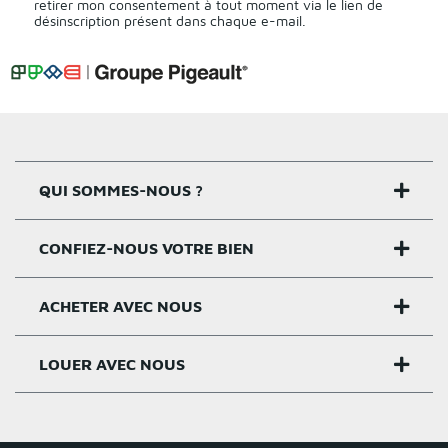
retirer mon consentement à tout moment via le lien de
désinscription présent dans chaque e-mail.
QUI SOMMES-NOUS ?
CONFIEZ-NOUS VOTRE BIEN
Nos agences
Notre histoire
ACHETER AVEC NOUS
Estimer un bien
Activités
Critères estimation
LOUER AVEC NOUS
Acheter sur Rennes
Nos valeurs
Estimation appartement
Achat appartement Rennes
Louer et gérer sur Rennes
Groupe Pigeault