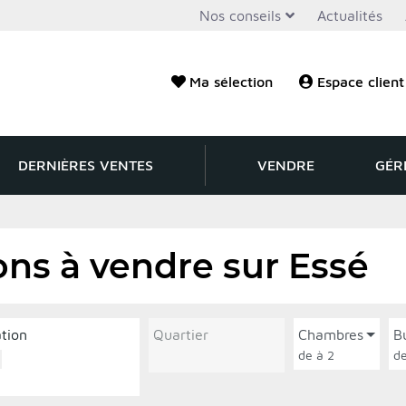
Nos conseils
Actualités
Ma sélection
Espace client
DERNIÈRES VENTES
VENDRE
GÉR
ns à vendre sur Essé
ation
Quartier
Chambres
B
de à 2