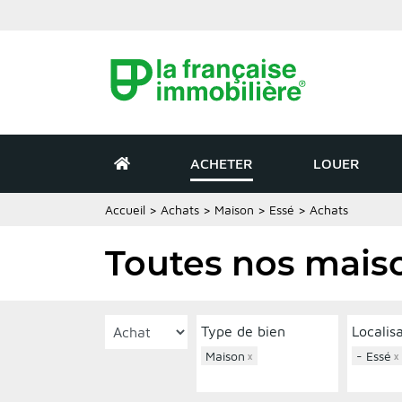
ACHETER
LOUER
Accueil
>
Achats
>
Maison
>
Essé
>
Achats
Toutes nos maiso
Type de bien
Localis
Maison
×
- Essé
×