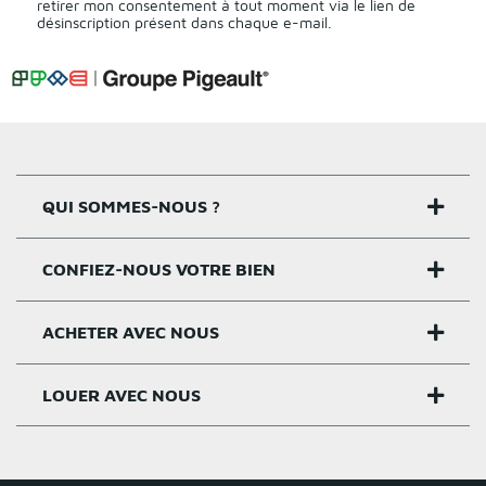
retirer mon consentement à tout moment via le lien de
désinscription présent dans chaque e-mail.
QUI SOMMES-NOUS ?
CONFIEZ-NOUS VOTRE BIEN
Nos agences
Notre histoire
ACHETER AVEC NOUS
Estimer un bien
Activités
Critères estimation
LOUER AVEC NOUS
Acheter sur Rennes
Nos valeurs
Estimation appartement
Achat appartement Rennes
Louer et gérer sur Rennes
Groupe Pigeault