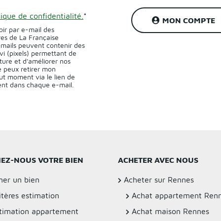
tique de confidentialité.
*
MON COMPTE
oir par e-mail des
res de La Française
-mails peuvent contenir des
vi (pixels) permettant de
ture et d'améliorer nos
 peux retirer mon
t moment via le lien de
sent dans chaque e-mail.
IEZ-NOUS VOTRE BIEN
ACHETER AVEC NOUS
mer un bien
Acheter sur Rennes
itères estimation
Achat appartement Ren
timation appartement
Achat maison Rennes