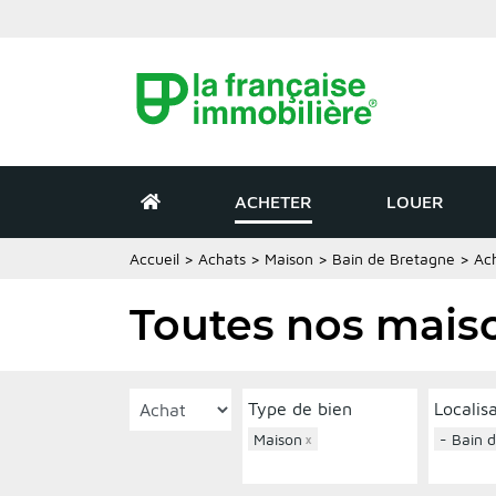
ACHETER
LOUER
Accueil
>
Achats
>
Maison
>
Bain de Bretagne
>
Ac
Toutes nos maiso
Type de bien
Localis
Maison
×
- Bain 