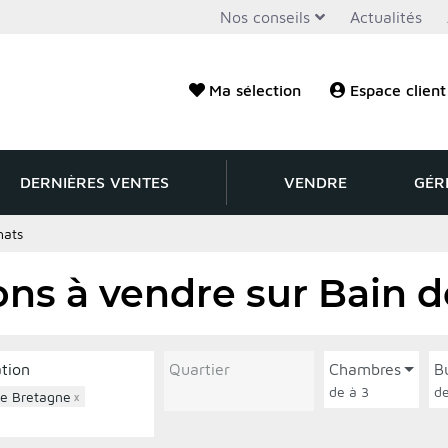
Nos conseils
Actualités
Ma sélection
Espace client
DERNIÈRES VENTES
VENDRE
GÉR
hats
ns à vendre sur Bain 
ation
Quartier
Chambres
B
de à 3
de Bretagne
×