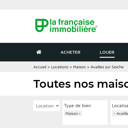
ACHETER
LOUER
Accueil
>
Locations
>
Maison
>
Availles sur Seiche
Toutes nos maiso
Type de bien
Localis
Maison
×
- Availl