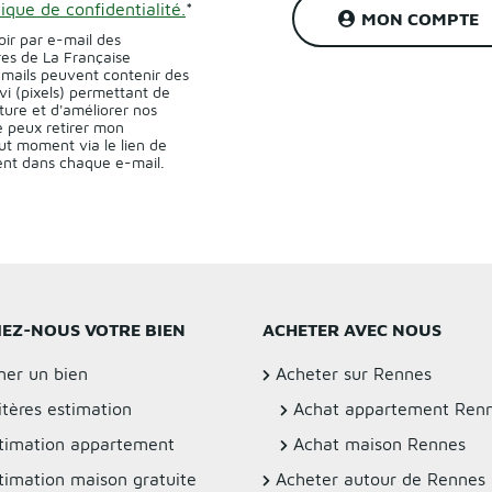
tique de confidentialité.
*
MON COMPTE
oir par e-mail des
res de La Française
-mails peuvent contenir des
vi (pixels) permettant de
ture et d'améliorer nos
 peux retirer mon
t moment via le lien de
sent dans chaque e-mail.
IEZ-NOUS VOTRE BIEN
ACHETER AVEC NOUS
mer un bien
Acheter sur Rennes
itères estimation
Achat appartement Ren
timation appartement
Achat maison Rennes
timation maison gratuite
Acheter autour de Rennes