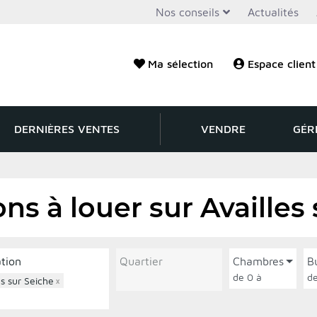
Nos conseils
Actualités
Ma sélection
Espace client
DERNIÈRES VENTES
VENDRE
GÉR
ns à louer sur Availles
ation
Quartier
Chambres
B
de 0 à
es sur Seiche
×