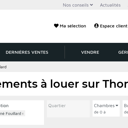
Nos conseils
Actualités
Ma sélection
Espace client
DERNIÈRES VENTES
VENDRE
GÉR
lard
ments à louer sur Thor
ation
Quartier
Chambres
B
de 0 à
né Fouillard
×