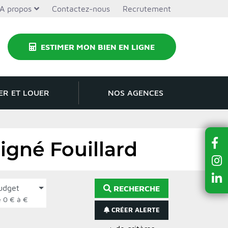
A propos
Contactez-nous
Recrutement
ESTIMER MON BIEN EN LIGNE
ER ET LOUER
NOS AGENCES
igné Fouillard
udget
RECHERCHE
de 0 € à €
CRÉER ALERTE