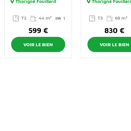
Thorigné Fouillard
Thorigné Fouillar
T2
44 m²
T3
68 m²
1
599 €
830 €
VOIR LE BIEN
VOIR LE BIEN