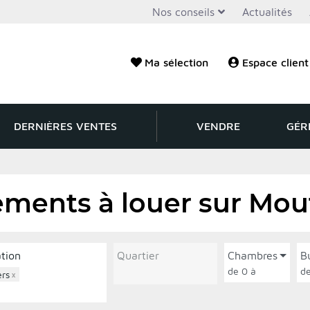
Nos conseils
Actualités
Ma sélection
Espace client
DERNIÈRES VENTES
VENDRE
GÉR
ments à louer sur Mou
ation
Quartier
Chambres
B
de 0 à
ers
×