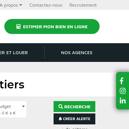
A propos
Contactez-nous
Recrutement
ESTIMER MON BIEN EN LIGNE
ER ET LOUER
NOS AGENCES
tiers
udget
RECHERCHE
de 0 € à €
CRÉER ALERTE