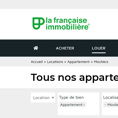
ACHETER
LOUER
Accueil
>
Locations
>
Appartement
>
Moutiers
Tous nos apparte
Type de bien
Localis
Appartement
×
- Mouti