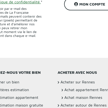
tique de confidentialité.
*
MON COMPTE
oir par e-mail des
res de La Française
-mails peuvent contenir des
vi (pixels) permettant de
ture et d'améliorer nos
 peux retirer mon
t moment via le lien de
sent dans chaque e-mail.
IEZ-NOUS VOTRE BIEN
ACHETER AVEC NOUS
mer un bien
Acheter sur Rennes
itères estimation
Achat appartement Ren
timation appartement
Achat maison Rennes
timation maison gratuite
Acheter autour de Rennes