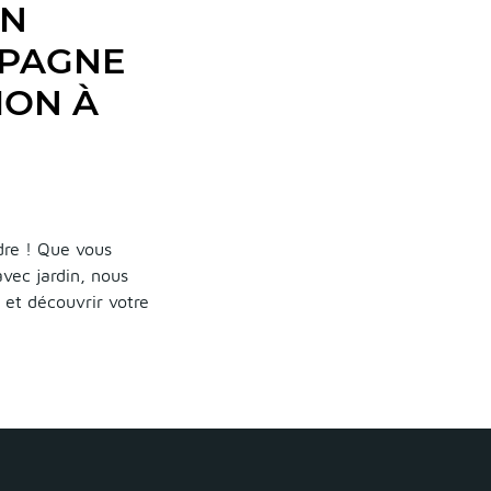
UN
MPAGNE
ION À
dre ! Que vous
vec jardin, nous
 et découvrir votre