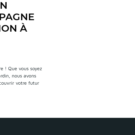
UN
MPAGNE
ION À
re ! Que vous soyez
ardin, nous avons
ouvrir votre futur