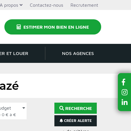
A propos
Contactez-nous
Recrutement
ESTIMER MON BIEN EN LIGNE
ER ET LOUER
NOS AGENCES
uazé
udget
RECHERCHE
de 0 € à €
CRÉER ALERTE