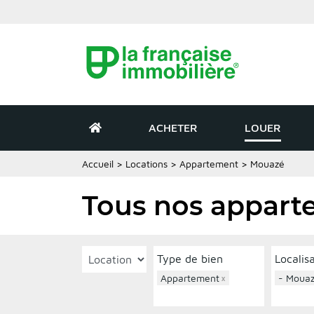
ACHETER
LOUER
Accueil
>
Locations
>
Appartement
>
Mouazé
Tous nos appart
Type de bien
Localis
Appartement
×
- Moua