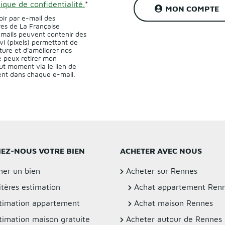
tique de confidentialité.
*
MON COMPTE
oir par e-mail des
res de La Française
-mails peuvent contenir des
vi (pixels) permettant de
ture et d'améliorer nos
 peux retirer mon
t moment via le lien de
sent dans chaque e-mail.
IEZ-NOUS VOTRE BIEN
ACHETER AVEC NOUS
mer un bien
Acheter sur Rennes
itères estimation
Achat appartement Ren
timation appartement
Achat maison Rennes
timation maison gratuite
Acheter autour de Rennes