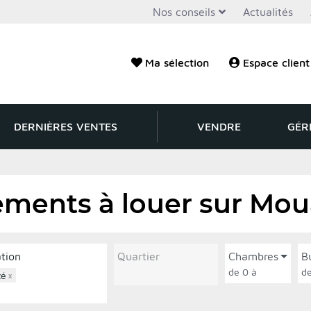
Nos conseils
Actualités
Ma sélection
Espace client
DERNIÈRES VENTES
VENDRE
GÉR
ements à louer sur Mo
ation
Quartier
Chambres
B
de 0 à
zé
×