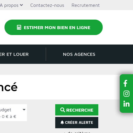
A propos
Contactez-nous
Recrutement
ESTIMER MON BIEN EN LIGNE
ER ET LOUER
NOS AGENCES
ncé
udget
RECHERCHE
de 0 € à €
CRÉER ALERTE