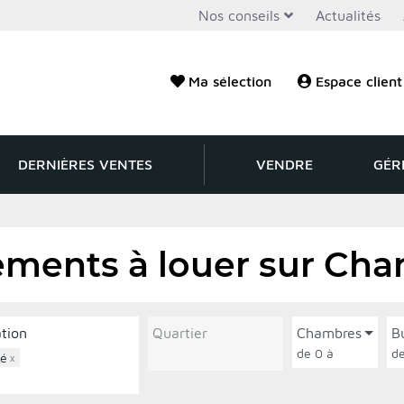
Nos conseils
Actualités
Ma sélection
Espace client
DERNIÈRES VENTES
VENDRE
GÉR
ements à louer sur Cha
ation
Quartier
Chambres
B
de 0 à
cé
×