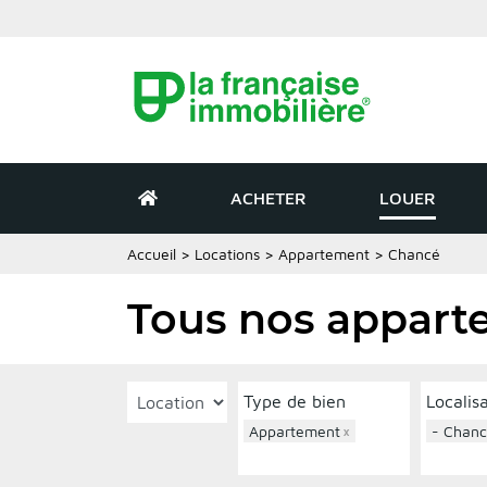
ACHETER
LOUER
Accueil
>
Locations
>
Appartement
>
Chancé
Tous nos appart
Type de bien
Localis
Appartement
×
- Chan