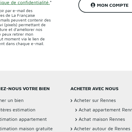
tique de confidentialité.
*
MON COMPTE
oir par e-mail des
res de La Française
-mails peuvent contenir des
vi (pixels) permettant de
ture et d'améliorer nos
 peux retirer mon
t moment via le lien de
sent dans chaque e-mail.
IEZ-NOUS VOTRE BIEN
ACHETER AVEC NOUS
mer un bien
Acheter sur Rennes
itères estimation
Achat appartement Ren
timation appartement
Achat maison Rennes
timation maison gratuite
Acheter autour de Rennes