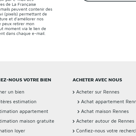
res de La Française
-mails peuvent contenir des
vi (pixels) permettant de
ture et d'améliorer nos
 peux retirer mon
t moment via le lien de
sent dans chaque e-mail.
IEZ-NOUS VOTRE BIEN
ACHETER AVEC NOUS
mer un bien
Acheter sur Rennes
itères estimation
Achat appartement Ren
timation appartement
Achat maison Rennes
timation maison gratuite
Acheter autour de Rennes
mation loyer
Confiez-nous votre recher