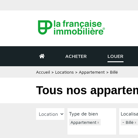
ACHETER
LOUER
Accueil
>
Locations
>
Appartement
>
Billé
Tous nos appartem
Type de bien
Localis
Appartement
×
- Billé
×