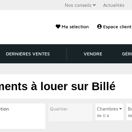
Nos conseils
Actualités
Ma sélection
Espace client
DERNIÈRES VENTES
VENDRE
GÉR
ents à louer sur Billé
ation
Quartier
Chambres
B
de 0 à