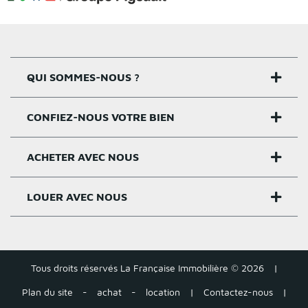
QUI SOMMES-NOUS ?
CONFIEZ-NOUS VOTRE BIEN
Nos agences
Notre histoire
ACHETER AVEC NOUS
Estimer un bien
Activités
Critères estimation
LOUER AVEC NOUS
Acheter sur Rennes
Nos valeurs
Estimation appartement
Achat appartement Rennes
Louer et gérer sur Rennes
Groupe Pigeault
Estimation maison gratuite
Achat maison Rennes
Tous droits réservés La Française Immobilière © 2026
|
Location appartement Rennes
Tarifs
Plan du site
-
achat
-
location
|
Contactez-nous
|
Estimation loyer
Acheter autour de Rennes
Location maison Rennes