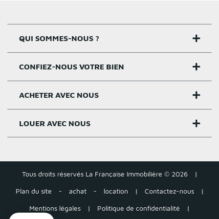
QUI SOMMES-NOUS ?
CONFIEZ-NOUS VOTRE BIEN
Nos agences
Notre histoire
ACHETER AVEC NOUS
Estimer un bien
Activités
Critères estimation
LOUER AVEC NOUS
Acheter sur Rennes
Nos valeurs
Estimation appartement
Achat appartement Rennes
Louer et gérer sur Rennes
Groupe Pigeault
Estimation maison gratuite
Achat maison Rennes
Tous droits réservés La Française Immobilière © 2026
|
Location appartement Rennes
Tarifs
Plan du site
-
achat
-
location
|
Contactez-nous
|
Estimation loyer
Acheter autour de Rennes
Location maison Rennes
Mentions légales
|
Politique de confidentialité
|
Tous nos conseils – Vente