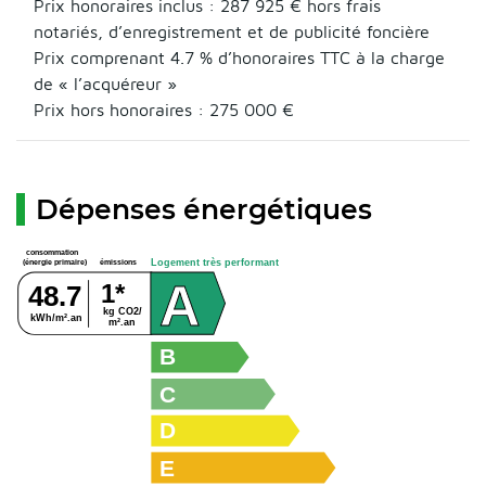
Prix honoraires inclus :
287 925 €
hors frais
notariés, d’enregistrement et de publicité foncière
Prix comprenant 4.7 % d’honoraires TTC à la charge
de « l’acquéreur »
Prix hors honoraires : 275 000 €
Dépenses énergétiques
consommation
Logement très performant
émissions
(énergie primaire)
A
1*
48.7
kg CO2/
kWh/m².an
m².an
B
C
D
E