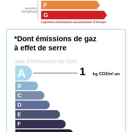
F
passoire
énergétique
G
Logement extrêmement consommateur d’énergie
*Dont émissions de gaz
à effet de serre
peu d’émissions de CO2
1
A
kg CO2/m².an
B
C
D
E
F