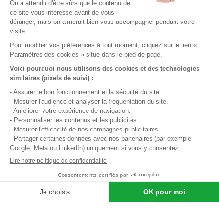
J’accepte la
politique de confidentialité.
*
J'accepte de recevoir par e-mail des informations et offres
de La Française Immobilière. Ces e-mails peuvent contenir
des technologies de suivi (pixels) permettant de mesurer
leur ouverture et d'améliorer nos communications. Je peux
retirer mon consentement à tout moment via le lien de
désinscription présent dans chaque e-mail.
QUI SOMMES-NOUS ?
CONFIEZ-NOUS VOTRE BIEN
Nos agences
Notre histoire
ACHETER AVEC NOUS
Estimer un bien