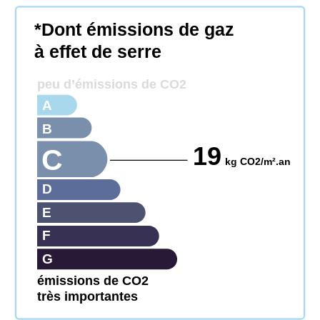
*Dont émissions de gaz
à effet de serre
peu d’émissions de CO2
A
B
19
C
kg CO2/m².an
D
E
F
G
émissions de CO2
très importantes