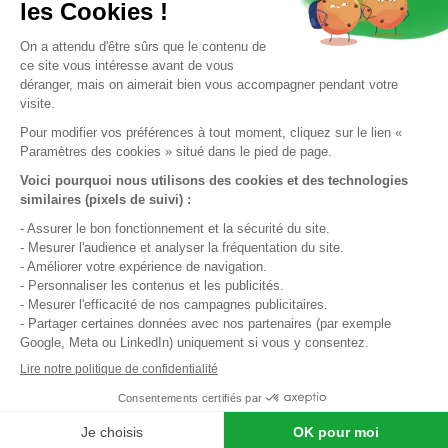
J’accepte la
politique de confidentialité.
*
J'accepte de recevoir par e-mail des informations et offres
de La Française Immobilière. Ces e-mails peuvent contenir
des technologies de suivi (pixels) permettant de mesurer
leur ouverture et d'améliorer nos communications. Je peux
retirer mon consentement à tout moment via le lien de
désinscription présent dans chaque e-mail.
QUI SOMMES-NOUS ?
CONFIEZ-NOUS VOTRE BIEN
Nos agences