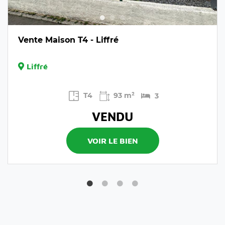
Vente Maison T4 - Liffré
Liffré
T4
93 m²
3
VENDU
VOIR LE BIEN