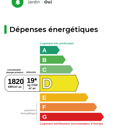
Jardin :
Oui
Dépenses énergétiques
Logement très performant
A
B
C
consommation
émissions
(énergie primaire)
D
19*
1820
kg CO2/
kWh/m².an
m².an
E
F
passoire
énergétique
G
Logement extrêmement consommateur d’énergie