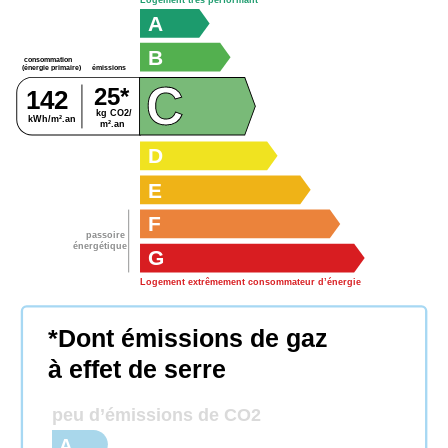
Logement très performant
A
B
consommation
émissions
(énergie primaire)
C
25*
142
kg CO2/
kWh/m².an
m².an
D
E
F
passoire
énergétique
G
Logement extrêmement consommateur d’énergie
*Dont émissions de gaz
à effet de serre
peu d’émissions de CO2
A