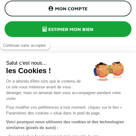
MON COMPTE
ESTIMER MON BIEN
INSCRIPTION À NOTRE NEWSLETTER
J’accepte la
politique de confidentialité.
*
J'accepte de recevoir par e-mail des informations et offres
de La Française Immobilière. Ces e-mails peuvent contenir
des technologies de suivi (pixels) permettant de mesurer
leur ouverture et d'améliorer nos communications. Je peux
retirer mon consentement à tout moment via le lien de
désinscription présent dans chaque e-mail.