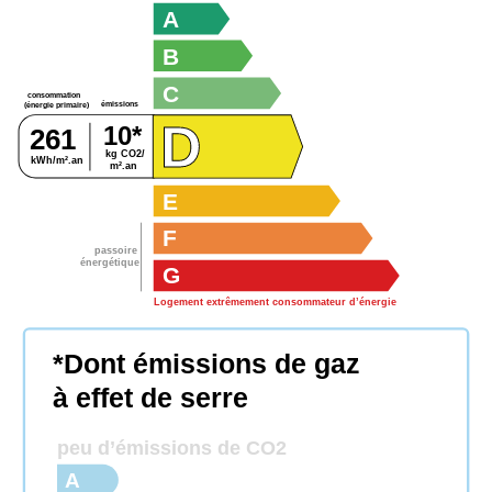
A
B
C
consommation
émissions
(énergie primaire)
D
10*
261
kg CO2/
kWh/m².an
m².an
E
F
passoire
énergétique
G
Logement extrêmement consommateur d’énergie
*Dont émissions de gaz
à effet de serre
peu d’émissions de CO2
A