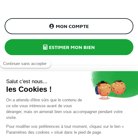
MON COMPTE
ESTIMER MON BIEN
INSCRIPTION À NOTRE NEWSLETTER
J’accepte la
politique de confidentialité.
*
J'accepte de recevoir par e-mail des informations et offres
de La Française Immobilière. Ces e-mails peuvent contenir
des technologies de suivi (pixels) permettant de mesurer
leur ouverture et d'améliorer nos communications. Je peux