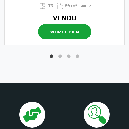
T3
59 m²
2
VENDU
VOIR LE BIEN