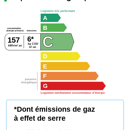
Logement très performant
A
B
consommation
émissions
(énergie primaire)
C
6*
157
kg CO2/
kWh/m².an
m².an
D
E
F
passoire
énergétique
G
Logement extrêmement consommateur d’énergie
*Dont émissions de gaz
à effet de serre