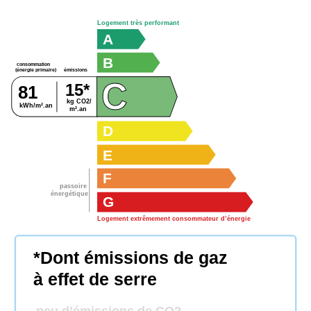
Logement très performant
A
B
consommation
émissions
(énergie primaire)
C
15*
81
kg CO2/
kWh/m².an
m².an
D
E
F
passoire
énergétique
G
Logement extrêmement consommateur d’énergie
*Dont émissions de gaz
à effet de serre
peu d’émissions de CO2