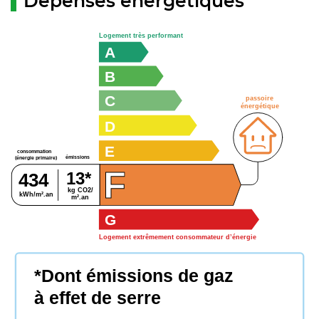
Dépenses énergétiques
Logement très performant
A
B
C
passoire
énergétique
D
E
consommation
émissions
(énergie primaire)
F
13*
434
kg CO2/
kWh/m².an
m².an
G
Logement extrêmement consommateur d’énergie
*Dont émissions de gaz
à effet de serre