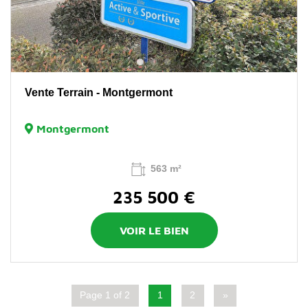
Vente Terrain - Montgermont
Montgermont
563 m²
235 500 €
VOIR LE BIEN
Page 1 of 2
1
2
»