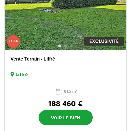
EXCLU
Vente Terrain - Liffré
Liffré
815 m²
188 460 €
VOIR LE BIEN