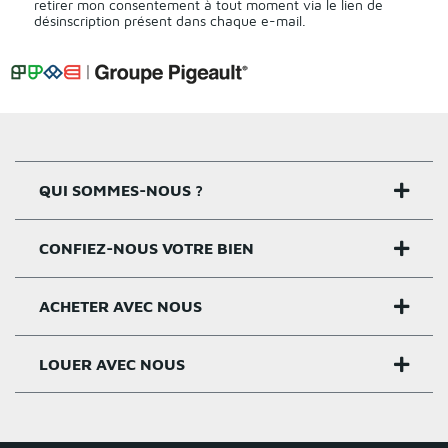
retirer mon consentement à tout moment via le lien de
désinscription présent dans chaque e-mail.
QUI SOMMES-NOUS ?
CONFIEZ-NOUS VOTRE BIEN
Nos agences
Notre histoire
ACHETER AVEC NOUS
Estimer un bien
Activités
Critères estimation
LOUER AVEC NOUS
Acheter sur Rennes
Nos valeurs
Estimation appartement
Achat appartement Rennes
Louer et gérer sur Rennes
Groupe Pigeault