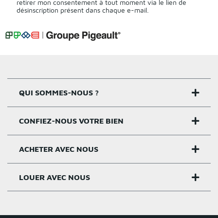
retirer mon consentement à tout moment via le lien de
désinscription présent dans chaque e-mail.
QUI SOMMES-NOUS ?
CONFIEZ-NOUS VOTRE BIEN
Nos agences
Notre histoire
ACHETER AVEC NOUS
Estimer un bien
Activités
Critères estimation
LOUER AVEC NOUS
Acheter sur Rennes
Nos valeurs
Estimation appartement
Achat appartement Rennes
Louer et gérer sur Rennes
Groupe Pigeault