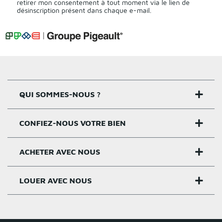
retirer mon consentement à tout moment via le lien de
désinscription présent dans chaque e-mail.
QUI SOMMES-NOUS ?
CONFIEZ-NOUS VOTRE BIEN
Nos agences
Notre histoire
ACHETER AVEC NOUS
Estimer un bien
Activités
Critères estimation
LOUER AVEC NOUS
Acheter sur Rennes
Nos valeurs
Estimation appartement
Achat appartement Rennes
Louer et gérer sur Rennes
Groupe Pigeault