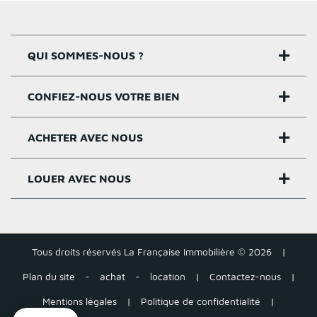
QUI SOMMES-NOUS ?
CONFIEZ-NOUS VOTRE BIEN
Nos agences
Notre histoire
ACHETER AVEC NOUS
Estimer un bien
Activités
Critères estimation
LOUER AVEC NOUS
Acheter sur Rennes
Nos valeurs
Estimation appartement
Achat appartement Rennes
Louer et gérer sur Rennes
Groupe Pigeault
Estimation maison gratuite
Achat maison Rennes
Tous droits réservés La Française Immobilière © 2026
|
Location appartement Rennes
Tarifs
Plan du site
-
achat
-
location
|
Contactez-nous
|
Estimation loyer
Acheter autour de Rennes
Location maison Rennes
Mentions légales
|
Politique de confidentialité
|
Tous nos conseils – Vente