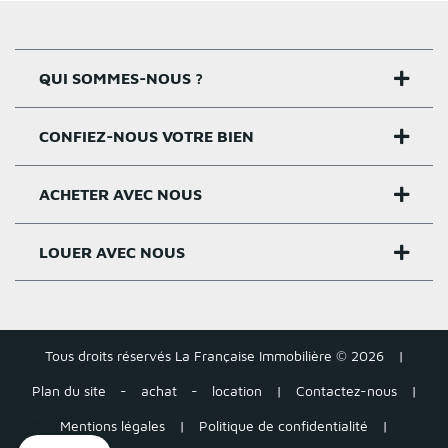
QUI SOMMES-NOUS ?
CONFIEZ-NOUS VOTRE BIEN
Nos agences
Notre histoire
ACHETER AVEC NOUS
Estimer un bien
Activités
Critères estimation
LOUER AVEC NOUS
Acheter sur Rennes
Nos valeurs
Estimation appartement
Achat appartement Rennes
Louer et gérer sur Rennes
Groupe Pigeault
Estimation maison gratuite
Achat maison Rennes
Tous droits réservés La Française Immobilière © 2026
|
Location appartement Rennes
Tarifs
Plan du site
-
achat
-
location
|
Contactez-nous
|
Estimation loyer
Acheter autour de Rennes
Location maison Rennes
Mentions légales
|
Politique de confidentialité
|
Tous nos conseils – Vente