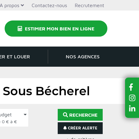
A propos
Contactez-nous
Recrutement
ESTIMER MON BIEN EN LIGNE
ER ET LOUER
NOS AGENCES
c Sous Bécherel
udget
RECHERCHE
de 0 € à €
CRÉER ALERTE