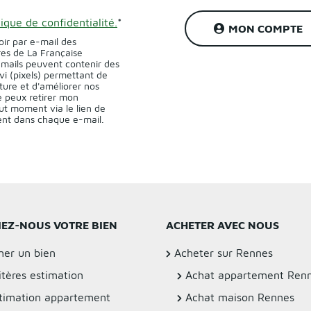
tique de confidentialité.
*
MON COMPTE
oir par e-mail des
res de La Française
-mails peuvent contenir des
vi (pixels) permettant de
ture et d'améliorer nos
 peux retirer mon
t moment via le lien de
sent dans chaque e-mail.
IEZ-NOUS VOTRE BIEN
ACHETER AVEC NOUS
mer un bien
Acheter sur Rennes
itères estimation
Achat appartement Ren
timation appartement
Achat maison Rennes