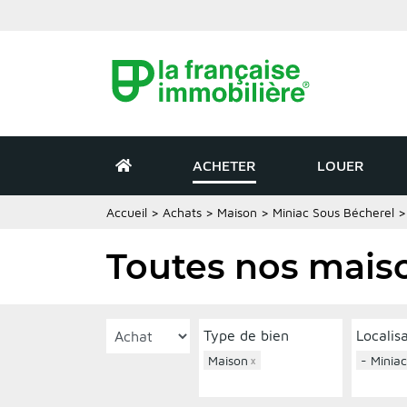
ACHETER
LOUER
Accueil
>
Achats
>
Maison
>
Miniac Sous Bécherel
Toutes nos maiso
Type de bien
Localis
Maison
×
- Minia