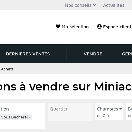
Nos conseils
Actualités
Ma sélection
Espace client
DERNIÈRES VENTES
VENDRE
GÉR
>
Achats
ns à vendre sur Minia
ation
Quartier
Chambres
B
de 0 à
c Sous Bécherel
×