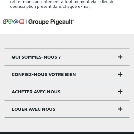
retirer mon consentement à tout moment via le lien de
désinscription présent dans chaque e-mail.
QUI SOMMES-NOUS ?
CONFIEZ-NOUS VOTRE BIEN
Nos agences
Notre histoire
ACHETER AVEC NOUS
Estimer un bien
Activités
Critères estimation
LOUER AVEC NOUS
Acheter sur Rennes
Nos valeurs
Estimation appartement
Achat appartement Rennes
Louer et gérer sur Rennes
Groupe Pigeault