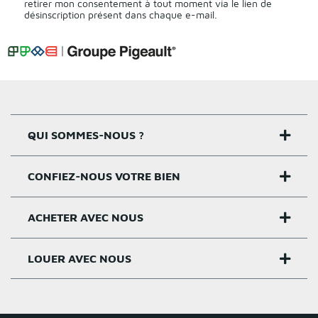
retirer mon consentement à tout moment via le lien de
désinscription présent dans chaque e-mail.
QUI SOMMES-NOUS ?
CONFIEZ-NOUS VOTRE BIEN
Nos agences
Notre histoire
ACHETER AVEC NOUS
Estimer un bien
Activités
Critères estimation
LOUER AVEC NOUS
Acheter sur Rennes
Nos valeurs
Estimation appartement
Achat appartement Rennes
Louer et gérer sur Rennes
Groupe Pigeault