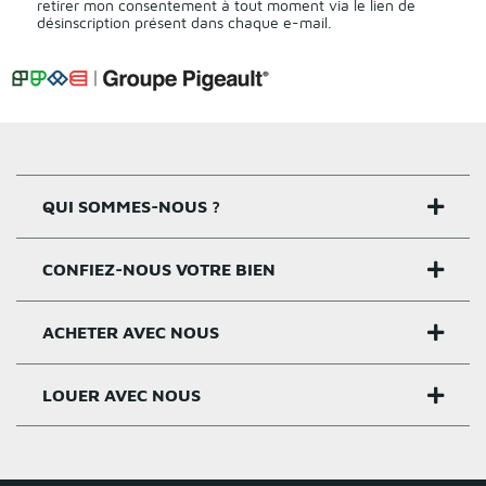
retirer mon consentement à tout moment via le lien de
désinscription présent dans chaque e-mail.
QUI SOMMES-NOUS ?
CONFIEZ-NOUS VOTRE BIEN
Nos agences
Notre histoire
ACHETER AVEC NOUS
Estimer un bien
Activités
Critères estimation
LOUER AVEC NOUS
Acheter sur Rennes
Nos valeurs
Estimation appartement
Achat appartement Rennes
Louer et gérer sur Rennes
Groupe Pigeault