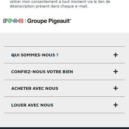
retirer mon consentement à tout moment via le lien de
désinscription présent dans chaque e-mail.
QUI SOMMES-NOUS ?
CONFIEZ-NOUS VOTRE BIEN
Nos agences
Notre histoire
ACHETER AVEC NOUS
Estimer un bien
Activités
Critères estimation
LOUER AVEC NOUS
Acheter sur Rennes
Nos valeurs
Estimation appartement
Achat appartement Rennes
Louer et gérer sur Rennes
Groupe Pigeault