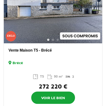
EXCLU
Vente Maison T5 - Brécé
Brécé
T5
90 m²
3
272 220 €
VOIR LE BIEN