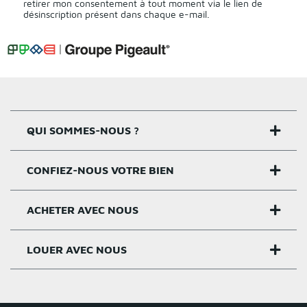
retirer mon consentement à tout moment via le lien de
désinscription présent dans chaque e-mail.
QUI SOMMES-NOUS ?
CONFIEZ-NOUS VOTRE BIEN
Nos agences
Notre histoire
ACHETER AVEC NOUS
Estimer un bien
Activités
Critères estimation
LOUER AVEC NOUS
Acheter sur Rennes
Nos valeurs
Estimation appartement
Achat appartement Rennes
Louer et gérer sur Rennes
Groupe Pigeault